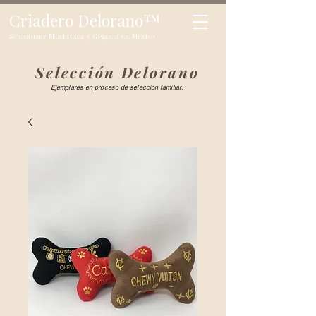
Criadero Delorano
™
Schnauzer Miniatura y Gigante en México
Selección Delorano
Ejemplares en proceso de selección familiar.