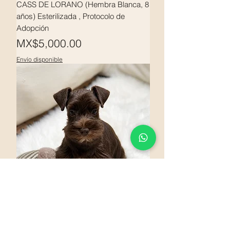
CASS DE LORANO (Hembra Blanca, 8
años) Esterilizada , Protocolo de
Adopción
Price
MX$5,000.00
Envío disponible
2 meses
LASSAN DE LORANO 25 (Macho