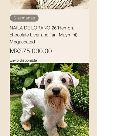
6 semanas
NAILA DE LORANO 26(Hembra
chocolate Liver and Tan, Muymini),
Megacoated
Price
MX$75,000.00
Envío disponible