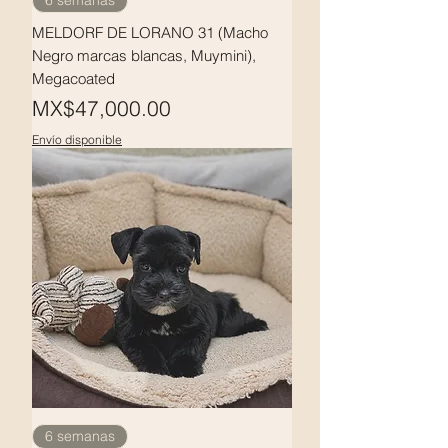
6 semanas
MELDORF DE LORANO 31 (Macho
Negro marcas blancas, Muymini),
Megacoated
Price
MX$47,000.00
Envío disponible
6 semanas