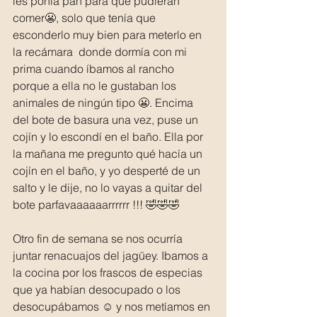
les ponia pan para que pudieran 
comer😬, solo que tenía que 
esconderlo muy bien para meterlo en 
la recámara  donde dormía con mi 
prima cuando íbamos al rancho 
porque a ella no le gustaban los 
animales de ningún tipo 😬. Encima 
del bote de basura una vez, puse un 
cojín y lo escondí en el baño. Ella por 
la mañana me pregunto qué hacía un 
cojín en el baño, y yo desperté de un 
salto y le dije, no lo vayas a quitar del 
bote parfavaaaaaarrrrrr !!! 🤣🤣🤣
Otro fin de semana se nos ocurría 
juntar renacuajos del jagüey. Ibamos a 
la cocina por los frascos de especias 
que ya habían desocupado o los 
desocupábamos ☺️ y nos metíamos en 