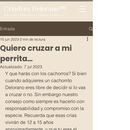
Criadero Delorano
™
Schnauzer Miniatura y Gigante en México
Entrada
15 jun 2023
2 min de lectura
Quiero cruzar a mi
perrita...
Actualizado:
7 jul 2023
Y que harás con los cachorros? Si bien 
cuando adquieres un cachorrito 
Delorano eres libre de decidir si lo vas 
a cruzar o no. Sin embargo nuestro 
consejo como siempre es hacerlo con 
responsabilidad y compromiso con la 
especie. Recuerda que esas crías 
vivirán de 12 a 15 años 
aproximadamente, y que tu eres el 